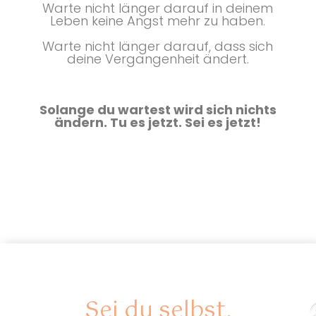
Warte nicht länger darauf in deinem
Leben keine Angst mehr zu haben.
Warte nicht länger darauf, dass sich
deine Vergangenheit ändert.
Solange du wartest wird sich nichts
ändern. Tu es jetzt. Sei es jetzt!
Sei du selbst.