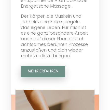
entspannende Aromaöl- oder
Energetische Massage.
Der Körper, die Muskeln und
jede einzelne Zelle spiegeln
das eigene Leben. Für mich ist
es eine ganz besondere Arbeit
auch auf dieser Ebene durch
achtsames berühren Prozesse
anzustoßen und dich wieder
mehr zu dir zu bringen.
MEHR ERFAHREN