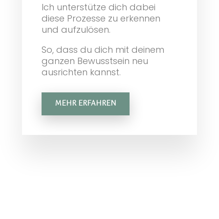
Ich unterstütze dich dabei
diese Prozesse zu erkennen
und aufzulösen.
So, dass du dich mit deinem
ganzen Bewusstsein neu
ausrichten kannst.
MEHR ERFAHREN