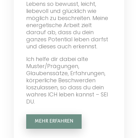
Lebens so bewusst, leicht,
liebevoll und glücklich wie
möglich zu beschreiten. Meine
energetische Arbeit zielt
darauf ab, dass du dein
ganzes Potential leben darfst
und dieses auch erkennst.
Ich helfe dir dabei alte
Muster/Prägungen,
Glaubenssätze, Erfahrungen,
körperliche Beschwerden
loszulassen, so dass du dein
wahres ICH leben kannst – SEI
DU.
MEHR ERFAHREN